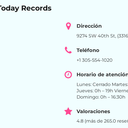
 Today Records
Dirección
9274 SW 40th St, (331
Teléfono
+1 305-554-1020
Horario de atenció
Lunes: Cerrado Martes:
Jueves: 0h – 19h Viern
Domingo: 0h – 16:30h
Valoraciones
4.8 (más de 265.0 rese