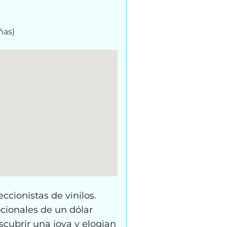
ñas)
ccionistas de vinilos.
ocionales de un dólar
scubrir una joya y elogian