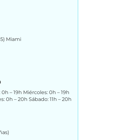
65) Miami
n
 0h – 19h Miércoles: 0h – 19h
es: 0h – 20h Sábado: 11h – 20h
ñas)