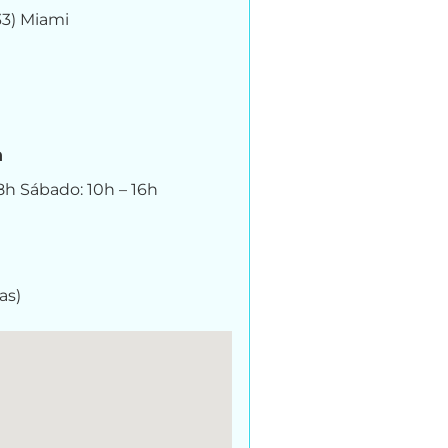
33) Miami
n
18h Sábado: 10h – 16h
as)