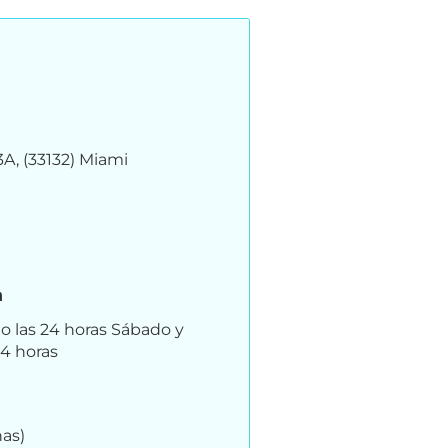
A, (33132) Miami
n
to las 24 horas Sábado y
24 horas
ñas)