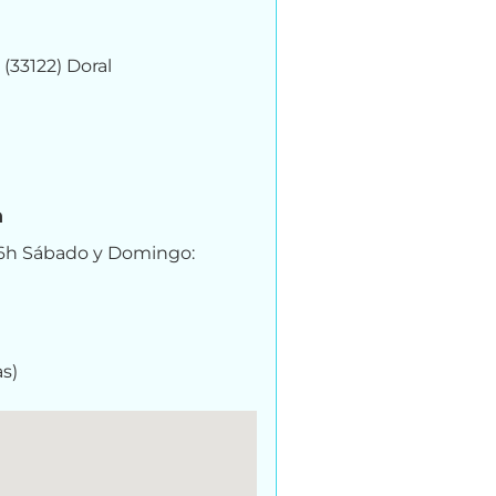
(33122) Doral
n
 16h Sábado y Domingo:
s)