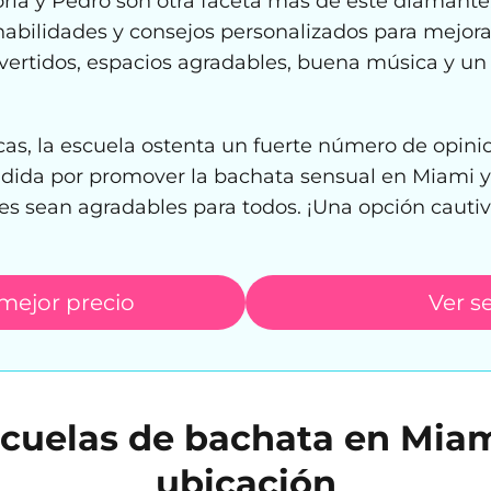
oria y Pedro son otra faceta más de este diamante
 habilidades y consejos personalizados para mejor
divertidos, espacios agradables, buena música y 
icas, la escuela ostenta un fuerte número de opini
dida por promover la bachata sensual en Miami y
nes sean agradables para todos. ¡Una opción cautiv
 mejor precio
Ver se
cuelas de bachata en Miam
ubicación